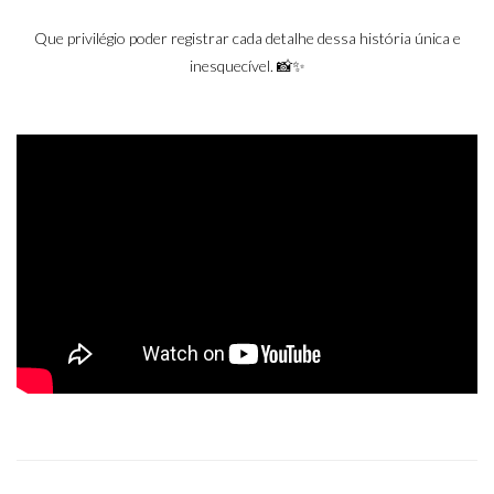
Que privilégio poder registrar cada detalhe dessa história única e
inesquecível. 📸✨